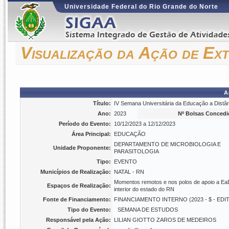
Universidade Federal do Rio Grande do Norte
Visualização da Ação de Ex
A
Título:
IV Semana Universitária da Educação a Dist
Ano:
2023
Nº Bolsas Concedi
Período do Evento:
10/12/2023 a 12/12/2023
Área Principal:
EDUCAÇÃO
DEPARTAMENTO DE MICROBIOLOGIA E
Unidade Proponente:
PARASITOLOGIA
Tipo:
EVENTO
Municípios de Realização:
NATAL - RN
Momentos remotos e nos polos de apoio a Ea
Espaços de Realização:
interior do estado do RN
Fonte de Financiamento:
FINANCIAMENTO INTERNO (2023 - $ - ED
Tipo do Evento:
SEMANA DE ESTUDOS
Responsável pela Ação:
LILIAN GIOTTO ZAROS DE MEDEIROS