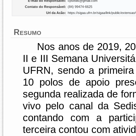
E-mail do Responsável:
cpsedis@gmail.com
Contato do Responsável:
(84) 99474-6625
Url da Acão:
https://sigaa.ufrn.br/sigaa/link/public/exten
Resumo
Nos anos de 2019, 202
II e III Semana Universit
UFRN, sendo a primeira 
10 polos de apoio prese
segunda realizada de fo
vivo pelo canal da Sed
contando com a partici
terceira contou com ativ