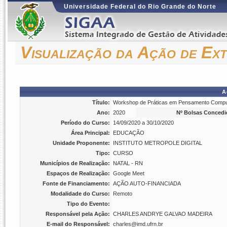
Universidade Federal do Rio Grande do Norte
Visualização da Ação de Ex
A
Título:
Workshop de Práticas em Pensamento Comput
Ano:
2020
Nº Bolsas Concedi
Período do Curso:
14/09/2020 a 30/10/2020
Área Principal:
EDUCAÇÃO
Unidade Proponente:
INSTITUTO METROPOLE DIGITAL
Tipo:
CURSO
Municípios de Realização:
NATAL - RN
Espaços de Realização:
Google Meet
Fonte de Financiamento:
AÇÃO AUTO-FINANCIADA
Modalidade do Curso:
Remoto
Tipo do Evento:
Responsável pela Ação:
CHARLES ANDRYE GALVAO MADEIRA
E-mail do Responsável:
charles@imd.ufrn.br