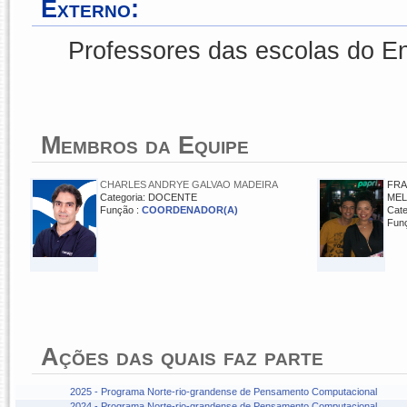
Externo:
Professores das escolas do E
Membros da Equipe
CHARLES ANDRYE GALVAO MADEIRA
FRA
Categoria: DOCENTE
ME
Função :
COORDENADOR(A)
Cat
Fun
Ações das quais faz parte
2025 - Programa Norte-rio-grandense de Pensamento Computacional
2024 - Programa Norte-rio-grandense de Pensamento Computacional