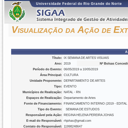
Universidade Federal do Rio Grande do Norte
Visualização da Ação de Ex
A
Título:
IX SEMANA DE ARTES VISUAIS
Ano:
2019
Nº Bolsas Concedi
Período do Evento:
06/05/2019 a 10/05/2019
Área Principal:
CULTURA
Unidade Proponente:
DEPARTAMENTO DE ARTES
Tipo:
EVENTO
Municípios de Realização:
NATAL - RN
Espaços de Realização:
Departamento de Artes
Fonte de Financiamento:
FINANCIAMENTO INTERNO (2019 - EDITA
Tipo do Evento:
SEMANA DE ESTUDOS
Responsável pela Ação:
REGINA HELENA PEREIRA JOHAS
E-mail do Responsável:
rhjohas@gmail.com
Contato do Responsável:
11998248647