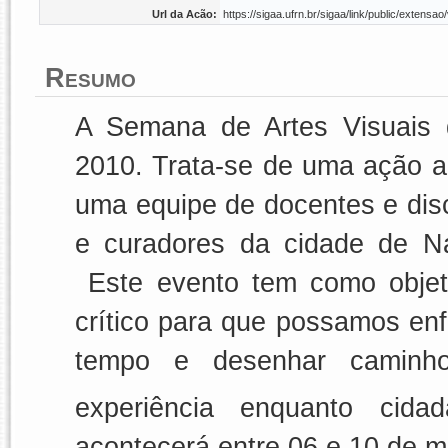
Url da Acão:
https://sigaa.ufrn.br/sigaa/link/public/exten
Resumo
A Semana de Artes Visuais
2010. Trata-se de uma ação a
uma equipe de docentes e disc
e curadores da cidade de N
Este evento tem como objeti
crítico para que possamos en
tempo e desenhar caminh
experiência enquanto cid
acontecerá entre 06 e 10 de m