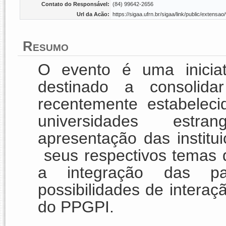
Contato do Responsável:
(84) 99642-2656
Url da Acão:
https://sigaa.ufrn.br/sigaa/link/public/exten
Resumo
O evento é uma iniciat
destinado a consolidar
recentemente estabeleci
universidades estra
apresentação das instit
seus respectivos temas d
a integração das pa
possibilidades de intera
do PPGPI.