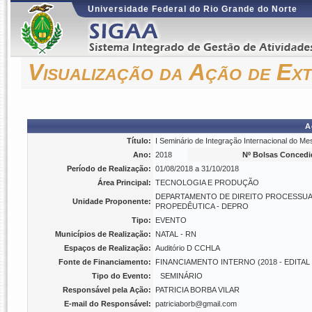
Universidade Federal do Rio Grande do Norte
Visualização da Ação de Ex
A
Título:
I Seminário de Integração Internacional do M
Ano:
2018
Nº Bolsas Concedi
Período de Realização:
01/08/2018 a 31/10/2018
Área Principal:
TECNOLOGIA E PRODUÇÃO
DEPARTAMENTO DE DIREITO PROCESSUA
Unidade Proponente:
PROPEDÊUTICA - DEPRO
Tipo:
EVENTO
Municípios de Realização:
NATAL - RN
Espaços de Realização:
Auditório D CCHLA
Fonte de Financiamento:
FINANCIAMENTO INTERNO (2018 - EDITA
Tipo do Evento:
SEMINÁRIO
Responsável pela Ação:
PATRICIA BORBA VILAR
E-mail do Responsável:
patriciaborb@gmail.com