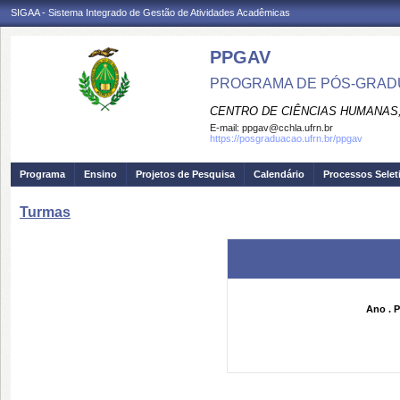
SIGAA - Sistema Integrado de Gestão de Atividades Acadêmicas
PPGAV
PROGRAMA DE PÓS-GRADU
CENTRO DE CIÊNCIAS HUMANAS,
E-mail:
ppgav@cchla.ufrn.br
https://posgraduacao.ufrn.br/ppgav
Programa
Ensino
Projetos de Pesquisa
Calendário
Processos Selet
Turmas
Ano . P