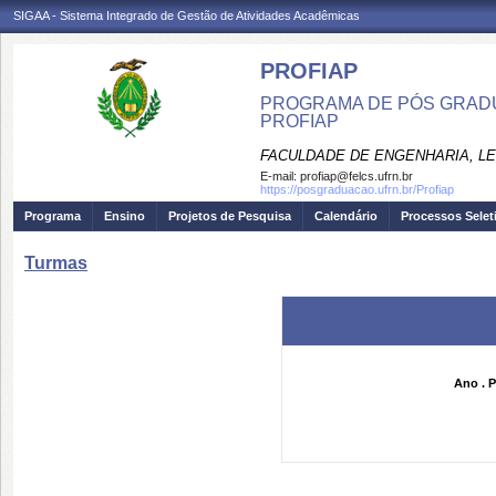
SIGAA - Sistema Integrado de Gestão de Atividades Acadêmicas
PROFIAP
PROGRAMA DE PÓS GRADU
PROFIAP
FACULDADE DE ENGENHARIA, LET
E-mail:
profiap@felcs.ufrn.br
https://posgraduacao.ufrn.br/Profiap
Programa
Ensino
Projetos de Pesquisa
Calendário
Processos Selet
Turmas
Ano . P