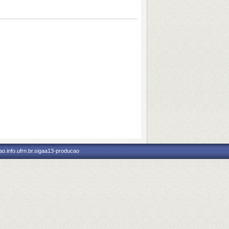
o.info.ufrn.br.sigaa13-producao