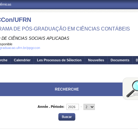
adêmicas
Con/UFRN
AMA DE PÓS-GRADUAÇÃO EM CIÊNCIAS CONTÁBEIS
 DE CIÊNCIAS SOCIAIS APLICADAS
isponible
sgraduacao.ufrn.br/ppgccon
erche
Calendrier
Les Processus de Sélection
Nouvelles
Documents
D
RECHERCHE
.
Année . Période: