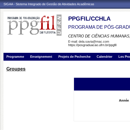
SIGAA - Sistema Integrado de Gestão de Atividades Acadêmicas
PPGFIL/CCHLA
PROGRAMA DE PÓS-GRADU
CENTRO DE CIÊNCIAS HUMANAS,
E-mail:
dela.savia@mac.com
https://posgraduacao.ufrn.br/ppgfil
Programme
Enseignement
Projets de Pecherche
Calendrier
Les Pro
Groupes
Année 