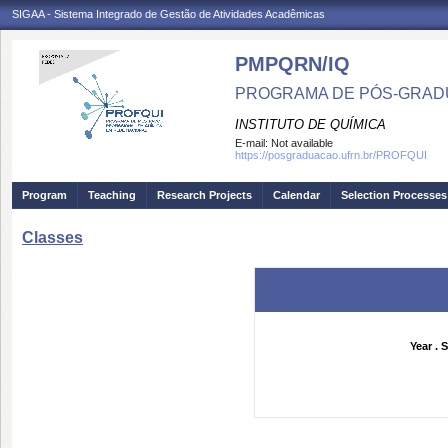
SIGAA - Sistema Integrado de Gestão de Atividades Acadêmicas
PMPQRN/IQ
PROGRAMA DE PÓS-GRADU
INSTITUTO DE QUÍMICA
E-mail:
Not available
https://posgraduacao.ufrn.br/PROFQUI
Program
Teaching
Research Projects
Calendar
Selection Processes
Classes
Year . 