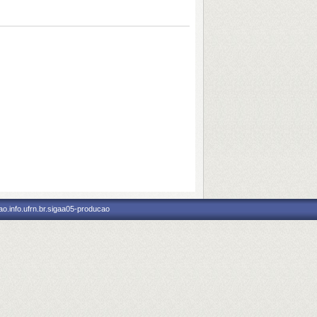
o.info.ufrn.br.sigaa05-producao