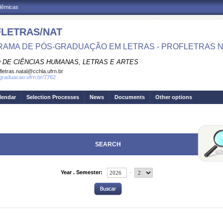
adêmicas
LETRAS/NAT
AMA DE PÓS-GRADUAÇÃO EM LETRAS - PROFLETRAS N
 DE CIÊNCIAS HUMANAS, LETRAS E ARTES
fletras.natal@cchla.ufrn.br
sgraduacao.ufrn.br/7762
lendar
Selection Processes
News
Documents
Other options
SEARCH
.
Year . Semester: