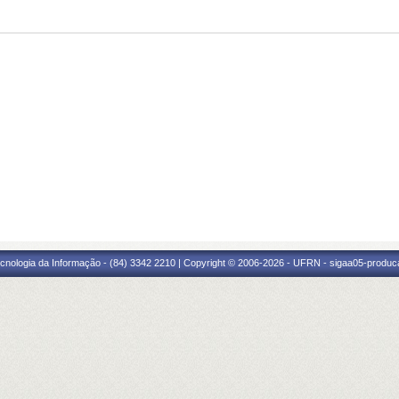
cnologia da Informação - (84) 3342 2210 | Copyright © 2006-2026 - UFRN - sigaa05-produca