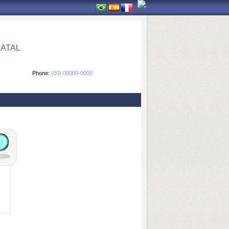
ATAL
Phone:
(00) 00000-0000