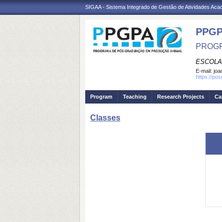
SIGAA - Sistema Integrado de Gestão de Atividades Ac
PPGP
PROGR
ESCOLA
E-mail:
joa
https://po
Program
Teaching
Research Projects
Ca
Classes