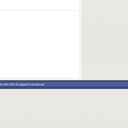
o.info.ufrn.br.sigaa14-producao