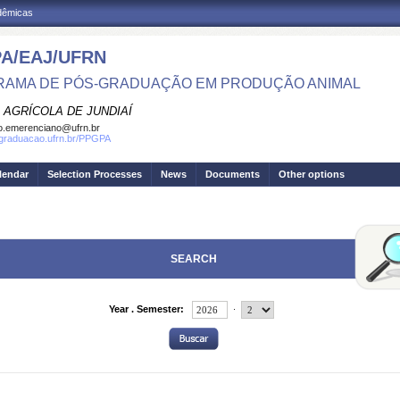
adêmicas
A/EAJ/UFRN
AMA DE PÓS-GRADUAÇÃO EM PRODUÇÃO ANIMAL
 AGRÍCOLA DE JUNDIAÍ
o.emerenciano@ufrn.br
sgraduacao.ufrn.br/PPGPA
lendar
Selection Processes
News
Documents
Other options
SEARCH
.
Year . Semester: