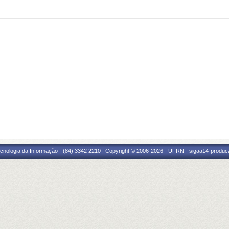
cnologia da Informação - (84) 3342 2210 | Copyright © 2006-2026 - UFRN - sigaa14-produca