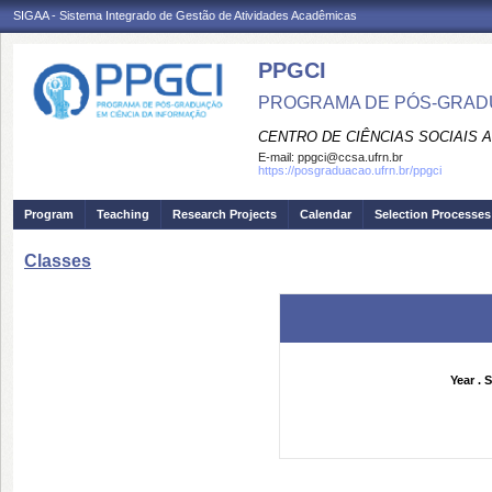
SIGAA - Sistema Integrado de Gestão de Atividades Acadêmicas
PPGCI
PROGRAMA DE PÓS-GRADU
CENTRO DE CIÊNCIAS SOCIAIS 
E-mail:
ppgci@ccsa.ufrn.br
https://posgraduacao.ufrn.br/ppgci
Program
Teaching
Research Projects
Calendar
Selection Processes
Classes
Year . 