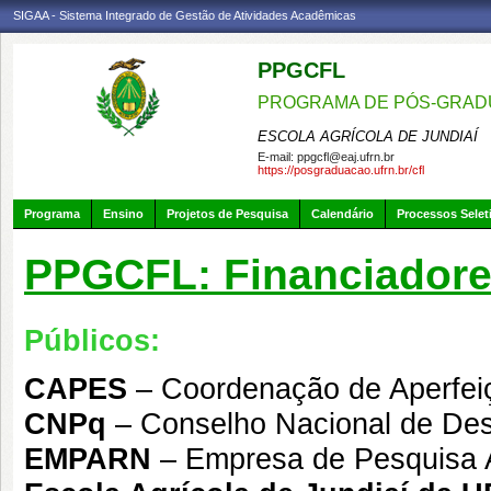
SIGAA - Sistema Integrado de Gestão de Atividades Acadêmicas
PPGCFL
PROGRAMA DE PÓS-GRADU
ESCOLA AGRÍCOLA DE JUNDIAÍ
E-mail:
ppgcfl@eaj.ufrn.br
https://posgraduacao.ufrn.br/cfl
Programa
Ensino
Projetos de Pesquisa
Calendário
Processos Selet
PPGCFL: Financiadore
Públicos:
CAPES
– Coordenação de Aperfeiç
CNPq
– Conselho Nacional de Dese
EMPARN
– Empresa de Pesquisa A