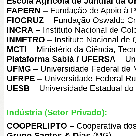
Escola Agrícola de Jundiaí da 
FAPERN
– Fundação de Apoio à P
FIOCRUZ
– Fundação Oswaldo Cr
INCRA
– Instituto Nacional de Co
INMETRO
– Instituto Nacional de 
MCTI
– Ministério da Ciência, Tec
Plataforma Sabiá / UFERSA
– Uni
UFMG
– Universidade Federal de 
UFRPE
– Universidade Federal R
UESB
– Universidade Estadual do
Indústria (Setor Privado):
COOPERLIPTO
– Cooperativa dos
Grupo Santos & Dias
(MG)