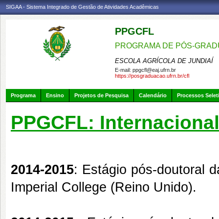
SIGAA - Sistema Integrado de Gestão de Atividades Acadêmicas
PPGCFL
PROGRAMA DE PÓS-GRADU
ESCOLA AGRÍCOLA DE JUNDIAÍ
E-mail:
ppgcfl@eaj.ufrn.br
https://posgraduacao.ufrn.br/cfl
Programa
Ensino
Projetos de Pesquisa
Calendário
Processos Selet
PPGCFL: Internaciona
2014-2015
: Estágio pós-doutoral 
Imperial College (Reino Unido).