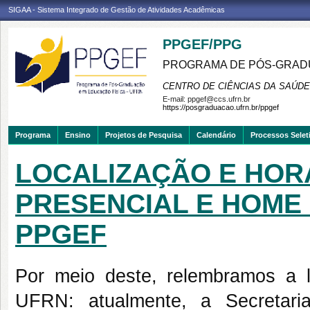
SIGAA - Sistema Integrado de Gestão de Atividades Acadêmicas
PPGEF/PPG
PROGRAMA DE PÓS-GRAD
CENTRO DE CIÊNCIAS DA SAÚDE
E-mail:
ppgef@ccs.ufrn.br
https://posgraduacao.ufrn.br/ppgef
Programa
Ensino
Projetos de Pesquisa
Calendário
Processos Selet
LOCALIZAÇÃO E HOR
PRESENCIAL E HOME 
PPGEF
Por meio deste, relembramos a l
UFRN: atualmente, a Secretar