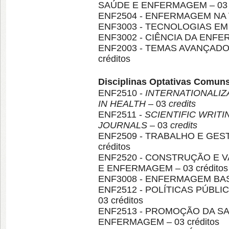
SAÚDE E ENFERMAGEM – 03 c
ENF2504 - ENFERMAGEM NA VI
ENF3003 - TECNOLOGIAS EM 
ENF3002 - CIÊNCIA DA ENFE
ENF2003 - TEMAS AVANÇADO
créditos
Disciplinas Optativas Comun
ENF2510 -
INTERNATIONALIZ
IN HEALTH
– 03
credits
ENF2511 -
SCIENTIFIC WRIT
JOURNALS
– 03
credits
ENF2509 - TRABALHO E GES
créditos
ENF2520 - CONSTRUÇÃO E 
E ENFERMAGEM – 03 créditos
ENF3008 - ENFERMAGEM BASE
ENF2512 - POLÍTICAS PÚBLI
03 créditos
ENF2513 - PROMOÇÃO DA S
ENFERMAGEM – 03 créditos