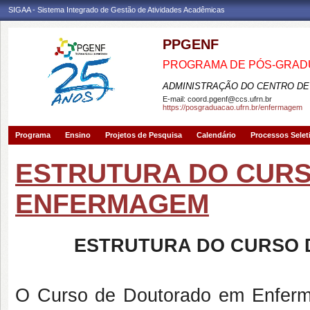
SIGAA - Sistema Integrado de Gestão de Atividades Acadêmicas
PPGENF
PROGRAMA DE PÓS-GRA
ADMINISTRAÇÃO DO CENTRO DE
E-mail:
coord.pgenf@ccs.ufrn.br
https://posgraduacao.ufrn.br/enfermagem
Programa
Ensino
Projetos de Pesquisa
Calendário
Processos Selet
ESTRUTURA DO CUR
ENFERMAGEM
ESTRUTURA DO CURSO
O Curso de Doutorado em Enferm