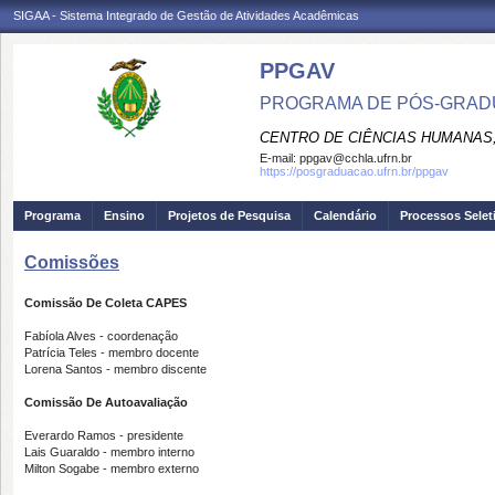
SIGAA - Sistema Integrado de Gestão de Atividades Acadêmicas
PPGAV
PROGRAMA DE PÓS-GRADU
CENTRO DE CIÊNCIAS HUMANAS,
E-mail:
ppgav@cchla.ufrn.br
https://posgraduacao.ufrn.br/ppgav
Programa
Ensino
Projetos de Pesquisa
Calendário
Processos Selet
Comissões
Comissão De Coleta CAPES
Fabíola Alves - coordenação
Patrícia Teles - membro docente
Lorena Santos - membro discente
Comissão De Autoavaliação
Everardo Ramos - presidente
Lais Guaraldo - membro interno
Milton Sogabe - membro externo