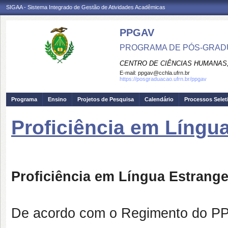
SIGAA - Sistema Integrado de Gestão de Atividades Acadêmicas
PPGAV
PROGRAMA DE PÓS-GRADU
CENTRO DE CIÊNCIAS HUMANAS,
E-mail:
ppgav@cchla.ufrn.br
https://posgraduacao.ufrn.br/ppgav
Programa
Ensino
Projetos de Pesquisa
Calendário
Processos Selet
Proficiência em Língu
Proficiência em Língua Estrangei
De acordo com o Regimento do 