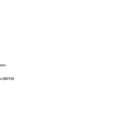
ions
ões (BDTD)