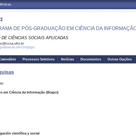
adêmicas
I
AMA DE PÓS-GRADUAÇÃO EM CIÊNCIA DA INFORMAÇÃ
 DE CIÊNCIAS SOCIAIS APLICADAS
ci@ccsa.ufrn.br
sgraduacao.ufrn.br/ppgci
Calendário
Processos Seletivos
Notícias
Documentos
Outras Opções
quisas
as:
os em Ciência da Informação (Brapci)
gación científica y social