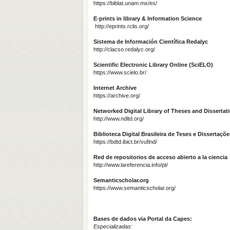
https://biblat.unam.mx/es/
E-prints in library & Information Science
http://eprints.rclis.org/
Sistema de Información Científica Redalyc
http://clacso.redalyc.org/
Scientific Electronic Library Online (SciELO)
https://www.scielo.br/
Internet Archive
https://archive.org/
Networked Digital Library of Theses and Dissertat
http://www.ndltd.org/
Biblioteca Digital Brasileira de Teses e Dissertaç
https://bdtd.ibict.br/vufind/
Red de repositorios de acceso abierto a la ciencia
http://www.lareferencia.info/pt/
Semanticscholar.org
https://www.semanticscholar.org/
Bases de dados via Portal da Capes:
Especializadas: