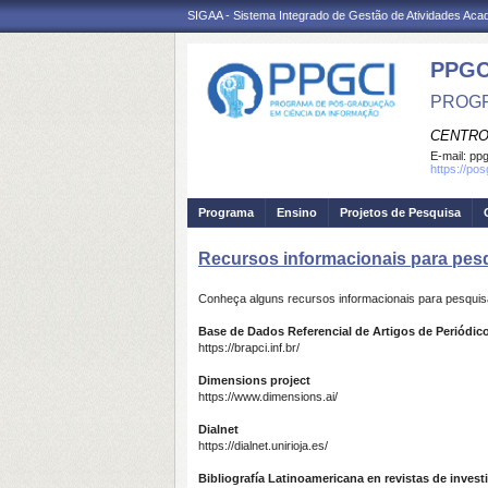
SIGAA - Sistema Integrado de Gestão de Atividades Ac
PPGC
PROGR
CENTRO
E-mail:
ppg
https://po
Programa
Ensino
Projetos de Pesquisa
Recursos informacionais para pes
Conheça alguns recursos informacionais para pesquis
Base de Dados Referencial de Artigos de Periódic
https://brapci.inf.br/
Dimensions project
https://www.dimensions.ai/
Dialnet
https://dialnet.unirioja.es/
Bibliografía Latinoamericana en revistas de investi