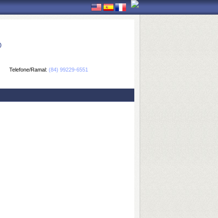
O
Telefone/Ramal:
(84) 99229-6551