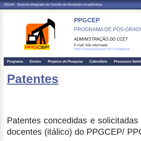
SIGAA - Sistema Integrado de Gestão de Atividades Acadêmicas
PPGCEP
PROGRAMA DE PÓS-GRADU
ADMINISTRAÇÃO DO CCET
E-mail:
Não informado
https://posgraduacao.ufrn.br/ppgcep
Programa
Ensino
Projetos de Pesquisa
Calendário
Processos Selet
Patentes
Patentes concedidas e solicitadas 
docentes (itálico) do PPGCEP/ PPG