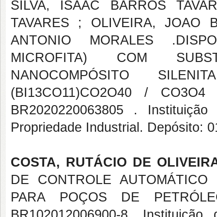
SILVA, ISAAC BARROS TAV
TAVARES ; OLIVEIRA, JOAO
ANTONIO MORALES .DISP
MICROFITA) COM SUBS
NANOCOMPÓSITO SILEN
(BI13CO11)CO2O40 / CO3O4 .
BR2020220063805 . Instituição 
Propriedade Industrial. Depósito: 
COSTA, RUTÁCIO DE OLIVEIR
DE CONTROLE AUTOMÁTICO 
PARA POÇOS DE PETRÓLEO, 
BR102012006900-8. Instituição 