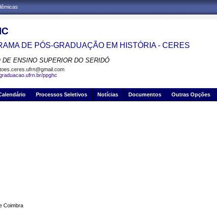
adêmicas
HC
AMA DE PÓS-GRADUAÇÃO EM HISTÓRIA - CERES
 DE ENSINO SUPERIOR DO SERIDÓ
toes.ceres.ufrn@gmail.com
sgraduacao.ufrn.br/ppghc
Calendário
Processos Seletivos
Notícias
Documentos
Outras Opções
de Coimbra