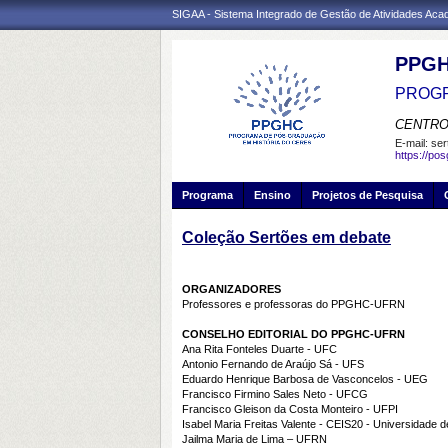
SIGAA - Sistema Integrado de Gestão de Atividades Ac
PPG
PROGR
CENTRO
E-mail:
ser
https://po
Programa
Ensino
Projetos de Pesquisa
Coleção Sertões em debate
ORGANIZADORES
Professores e professoras do PPGHC-UFRN
CONSELHO EDITORIAL DO PPGHC-UFRN
Ana Rita Fonteles Duarte - UFC
Antonio Fernando de Araújo Sá - UFS
Eduardo Henrique Barbosa de Vasconcelos - UEG
Francisco Firmino Sales Neto - UFCG
Francisco Gleison da Costa Monteiro - UFPI
Isabel Maria Freitas Valente - CEIS20 - Universidade 
Jailma Maria de Lima – UFRN