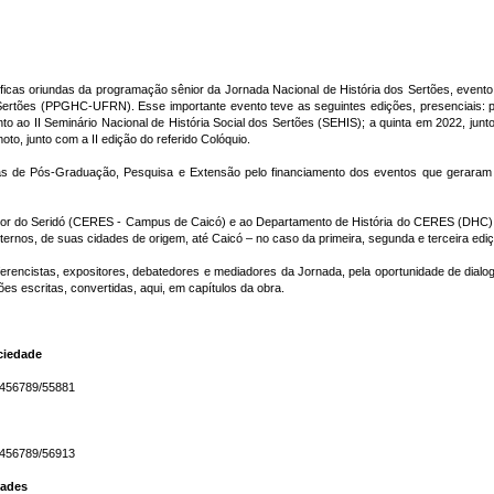
ficas oriundas da programação sênior da Jornada Nacional de História dos Sertões, even
rtões (PPGHC-UFRN). Esse importante evento teve as seguintes edições, presenciais: pri
nto ao II Seminário Nacional de História Social dos Sertões (SEHIS); a quinta em 2022, jun
o, junto com a II edição do referido Colóquio.
as de Pós-Graduação, Pesquisa e Extensão pelo financiamento dos eventos que geraram 
ior do Seridó (CERES - Campus de Caicó) e ao Departamento de História do CERES (DHC) p
ernos, de suas cidades de origem, até Caicó – no caso da primeira, segunda e terceira edi
ferencistas, expositores, debatedores e mediadores da Jornada, pela oportunidade de dialo
s escritas, convertidas, aqui, em capítulos da obra.
ociedade
23456789/55881
23456789/56913
dades