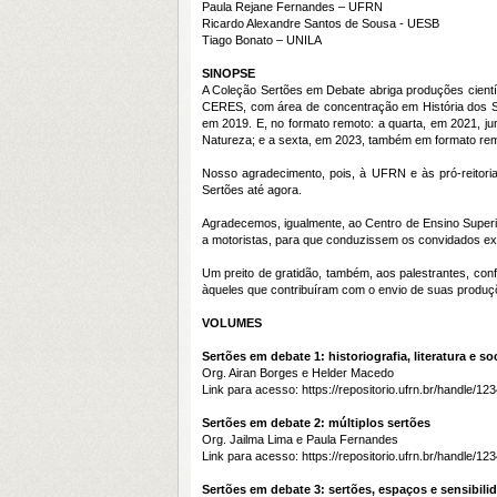
Paula Rejane Fernandes – UFRN
Ricardo Alexandre Santos de Sousa - UESB
Tiago Bonato – UNILA
SINOPSE
A Coleção Sertões em Debate abriga produções cientí
CERES, com área de concentração em História dos Se
em 2019. E, no formato remoto: a quarta, em 2021, ju
Natureza; e a sexta, em 2023, também em formato remot
Nosso agradecimento, pois, à UFRN e às pró-reitori
Sertões até agora.
Agradecemos, igualmente, ao Centro de Ensino Super
a motoristas, para que conduzissem os convidados ext
Um preito de gratidão, também, aos palestrantes, con
àqueles que contribuíram com o envio de suas produçõe
VOLUMES
Sertões em debate 1: historiografia, literatura e s
Org. Airan Borges e Helder Macedo
Link para acesso:
https://repositorio.ufrn.br/handle/1
Sertões em debate 2: múltiplos sertões
Org. Jailma Lima e Paula Fernandes
Link para acesso:
https://repositorio.ufrn.br/handle/1
Sertões em debate 3: sertões, espaços e sensibili