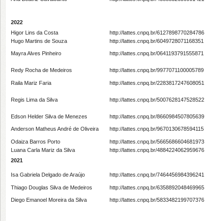
2022
Higor Lins da Costa
http://lattes.cnpq.br/6127898770284786
Hugo Martins de Souza
http://lattes.cnpq.br/6049728071168351
Mayra Alves Pinheiro
http://lattes.cnpq.br/0641193791555871
Redy Rocha de Medeiros
http://lattes.cnpq.br/9977071100005789
Raila Mariz Faria
http://lattes.cnpq.br/2283817247608051
Regis Lima da Silva
http://lattes.cnpq.br/5007628147528522
Edson Helder Silva de Menezes
http://lattes.cnpq.br/8660984507805639
Anderson Matheus André de Oliveira
http://lattes.cnpq.br/9670130678594115
Odaiza Barros Porto
http://lattes.cnpq.br/5665686604681973
Luana Carla Mariz da Silva
http://lattes.cnpq.br/4884224062959676
2021
Isa Gabriela Delgado de Araújo
http://lattes.cnpq.br/7464456984396241
Thiago Douglas Silva de Medeiros
http://lattes.cnpq.br/6358892048469965
Diego Emanoel Moreira da Silva
http://lattes.cnpq.br/5833482199707376