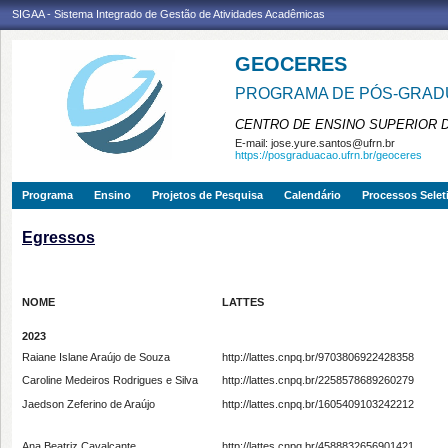
SIGAA - Sistema Integrado de Gestão de Atividades Acadêmicas
GEOCERES
PROGRAMA DE PÓS-GRADU
CENTRO DE ENSINO SUPERIOR 
E-mail:
jose.yure.santos@ufrn.br
https://posgraduacao.ufrn.br/geoceres
Programa
Ensino
Projetos de Pesquisa
Calendário
Processos Selet
Egressos
NOME
LATTES
2023
Raiane Islane Araújo de Souza
http://lattes.cnpq.br/9703806922428358
Caroline Medeiros Rodrigues e Silva
http://lattes.cnpq.br/2258578689260279
Jaedson Zeferino de Araújo
http://lattes.cnpq.br/1605409103242212
Ana Beatriz Cavalcante
http://lattes.cnpq.br/4588832656901421