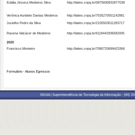
Eulália Jéssica Medeiros Silva
http://lattes.cnpq.br/0875600832877038
Verônica Auridete Dantas Medeiros
http://lattes.cnpq.br/7535270551142881
Jucielho Pedro da Silva
http://lattes.cnpq.br/2105503011283717
Ravena Valcácer de Medeiros
http://lattes.cnpq.br/6118442936582005
2020
Francisco Monteiro
http://lattes.cnpq.br/7080733699423366
Formulário - Alunos Egressos
SIGAA | Superintendência de Tecnologia da Informação - (84) 3