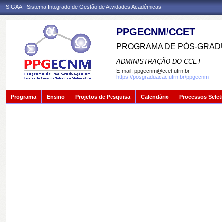
SIGAA - Sistema Integrado de Gestão de Atividades Acadêmicas
PPGECNM/CCET
PROGRAMA DE PÓS-GRADU
ADMINISTRAÇÃO DO CCET
E-mail:
ppgecnm@ccet.ufrn.br
https://posgraduacao.ufrn.br/ppgecnm
Programa
Ensino
Projetos de Pesquisa
Calendário
Processos Selet