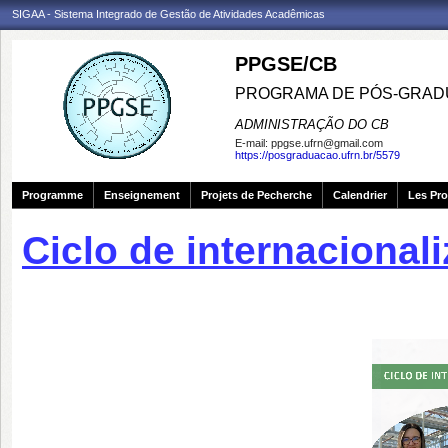
SIGAA - Sistema Integrado de Gestão de Atividades Acadêmicas
PPGSE/CB
PROGRAMA DE PÓS-GRADU
ADMINISTRAÇÃO DO CB
E-mail:
ppgse.ufrn@gmail.com
https://posgraduacao.ufrn.br/5579
Programme
Enseignement
Projets de Pecherche
Calendrier
Les Pro
Ciclo de internacional