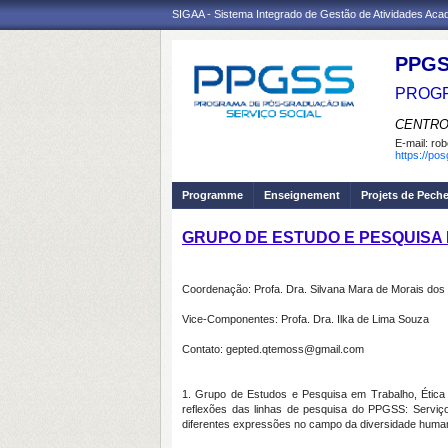
SIGAA - Sistema Integrado de Gestão de Atividades Ac
PPGS
PROGR
CENTRO
E-mail:
rob
https://po
Programme
Enseignement
Projets de Pech
GRUPO DE ESTUDO E PESQUISA 
Coordenação: Profa. Dra. Silvana Mara de Morais dos
Vice-Componentes: Profa. Dra. Ilka de Lima Souza
Contato: gepted.qtemoss@gmail.com
1. Grupo de Estudos e Pesquisa em Trabalho, Ética
reflexões das linhas de pesquisa do PPGSS: Serviço 
diferentes expressões no campo da diversidade humana 