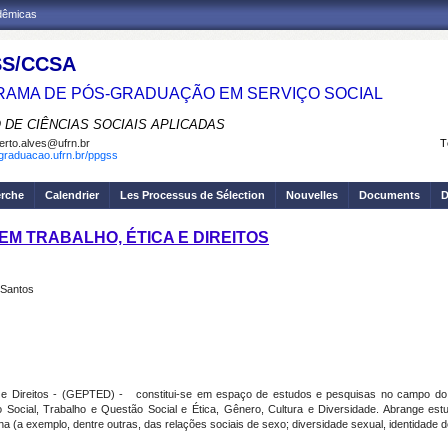
adêmicas
S/CCSA
AMA DE PÓS-GRADUAÇÃO EM SERVIÇO SOCIAL
 DE CIÊNCIAS SOCIAIS APLICADAS
erto.alves@ufrn.br
T
sgraduacao.ufrn.br/ppgss
erche
Calendrier
Les Processus de Sélection
Nouvelles
Documents
D
EM TRABALHO, ÉTICA E DIREITOS
 Santos
 e Direitos - (GEPTED) - constitui-se em espaço de estudos e pesquisas no campo do S
Social, Trabalho e Questão Social e Ética, Gênero, Cultura e Diversidade. Abrange est
(a exemplo, dentre outras, das relações sociais de sexo; diversidade sexual, identidade de