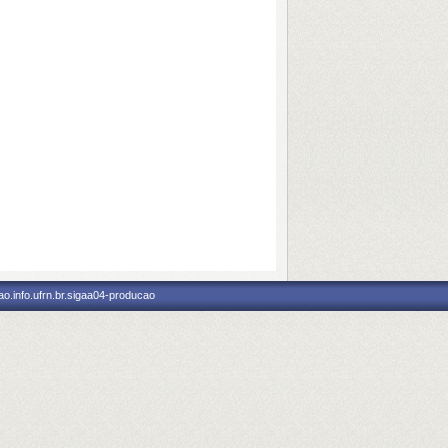
o.info.ufrn.br.sigaa04-producao