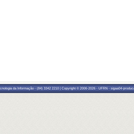
cnologia da Informação - (84) 3342 2210 | Copyright © 2006-2026 - UFRN - sigaa04-produca