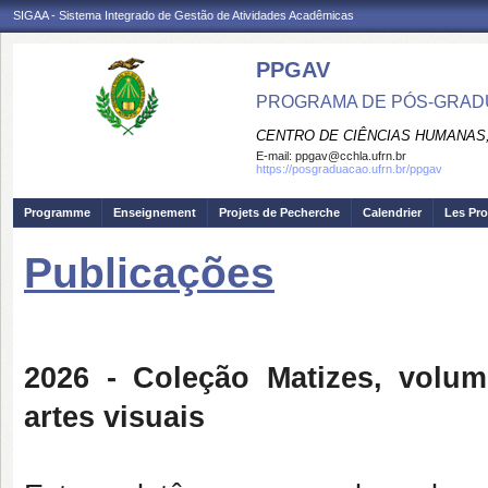
SIGAA - Sistema Integrado de Gestão de Atividades Acadêmicas
PPGAV
PROGRAMA DE PÓS-GRADU
CENTRO DE CIÊNCIAS HUMANAS,
E-mail:
ppgav@cchla.ufrn.br
https://posgraduacao.ufrn.br/ppgav
Programme
Enseignement
Projets de Pecherche
Calendrier
Les Pro
Publicações
2026 - Coleção Matizes, volu
artes visuais