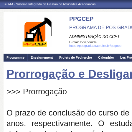
SIGAA - Sistema Integrado de Gestão de Atividades Acadêmicas
PPGCEP
PROGRAMA DE PÓS-GRADU
ADMINISTRAÇÃO DO CCET
E-mail:
Indisponible
https://posgraduacao.ufrn.br/ppgcep
Programme
Enseignement
Projets de Pecherche
Calendrier
Les Pro
Prorrogação e Deslig
>>> Prorrogação
O prazo de conclusão do curso de
anos, respectivamente. O estu