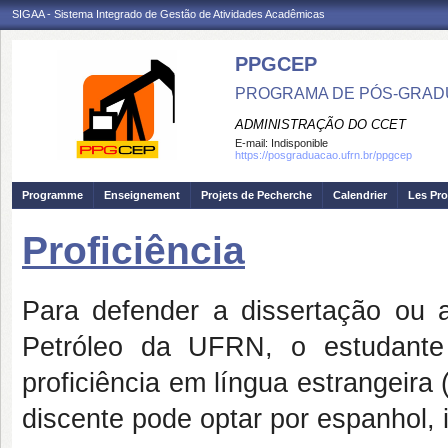
SIGAA - Sistema Integrado de Gestão de Atividades Acadêmicas
PPGCEP
PROGRAMA DE PÓS-GRADU
ADMINISTRAÇÃO DO CCET
E-mail:
Indisponible
https://posgraduacao.ufrn.br/ppgcep
Programme
Enseignement
Projets de Pecherche
Calendrier
Les Pro
Proficiência
Para defender a dissertação ou
Petróleo da UFRN, o estudante
proficiência em língua estrangeir
discente pode optar por espanhol, 