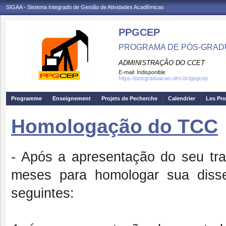
SIGAA - Sistema Integrado de Gestão de Atividades Acadêmicas
PPGCEP
PROGRAMA DE PÓS-GRADU
ADMINISTRAÇÃO DO CCET
E-mail:
Indisponible
https://posgraduacao.ufrn.br/ppgcep
Programme
Enseignement
Projets de Pecherche
Calendrier
Les Pro
Homologação do TCC
- Após a apresentação do seu tra
meses para homologar sua diss
seguintes: