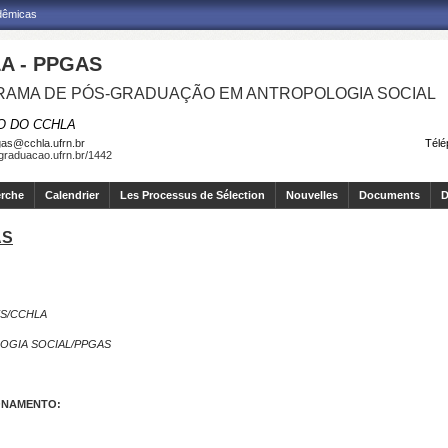
adêmicas
A - PPGAS
AMA DE PÓS-GRADUAÇÃO EM ANTROPOLOGIA SOCIAL
O DO CCHLA
as@cchla.ufrn.br
Télé
sgraduacao.ufrn.br/1442
erche
Calendrier
Les Processus de Sélection
Nouvelles
Documents
D
AS
ES/CCHLA
GIA SOCIAL/PPGAS
ONAMENTO: