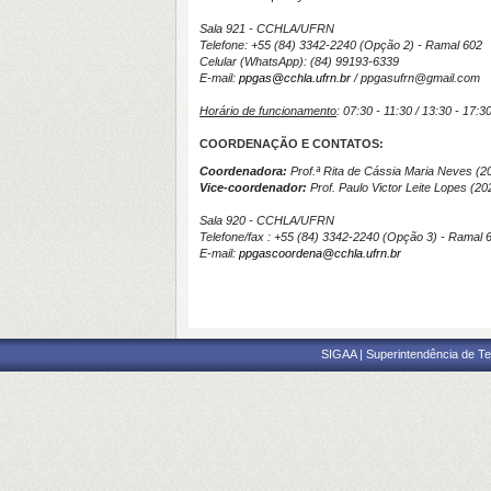
Sala 921 - CCHLA/UFRN
Telefone: +55 (84) 3342-2240 (Opção 2) - Ramal 602
Celular (WhatsApp):
(84) 99193-6339
E-mail:
ppgas@cchla.ufrn.br
/
ppgasufrn@gmail.com
Horário de funcionamento
: 07:30 - 11:30 / 13:30 - 17:
COORDENAÇÃO E CONTATOS:
Coordenadora:
Prof.ª Rita de Cássia Maria Neves (2
Vice-coordenador:
Prof. Paulo Victor Leite Lopes
(20
Sala 920 - CCHLA/UFRN
Telefone/fax : +55 (84) 3342-2240 (Opção 3) - Ramal 
E-mail:
ppgascoordena@cchla.ufrn.br
SIGAA | Superintendência de Te