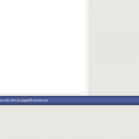
o.info.ufrn.br.sigaa05-producao