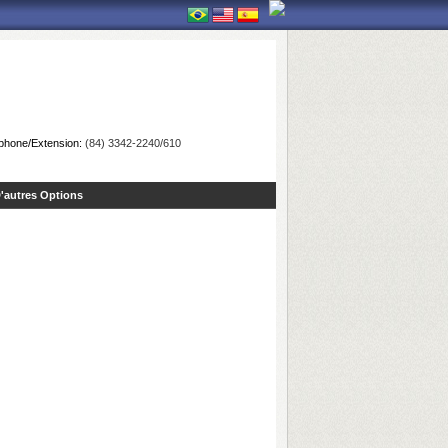
phone/Extension:
(84) 3342-2240/610
'autres Options