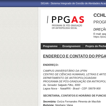
SIGAA - Sistema Integrado de Gestão de Atividades Ac
CCHL
PROGR
DIREÇÃ
E-mail:
ppg
https://po
Programme
Enseignement
Projets de Pech
ENDEREÇO E CONTATO DO PPG
ENDEREÇO:
CAMPUS UNIVERSITÁRIO DA UFRN
CENTRO DE CIÊNCIAS HUMANAS, LETRAS E ART
DEPARTAMENTO DE ANTROPOLOGIA/DAN
PROGRAMA DE PÓS-GRADUAÇÃO EM ANTROPOLO
Av. Senador Salgado Filho, 3000
Lagoa Nova - Natal/RN - Brasil -
CEP: 59078-900
SECRETARIA, CONTATOS E HORÁRIO DE FUNCI
Secretária:
Geíza Fernandes Pimenta de Macêdo
Bolsista:
Stephany Viana