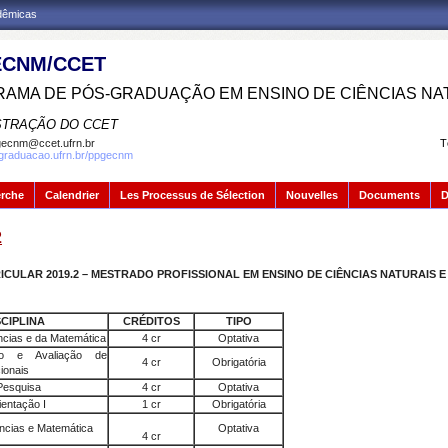
adêmicas
CNM/CCET
AMA DE PÓS-GRADUAÇÃO EM ENSINO DE CIÊNCIAS NA
STRAÇÃO DO CCET
ecnm@ccet.ufrn.br
T
sgraduacao.ufrn.br/ppgecnm
erche
Calendrier
Les Processus de Sélection
Nouvelles
Documents
D
2
CULAR 2019.2 – MESTRADO PROFISSIONAL EM ENSINO DE CIÊNCIAS NATURAIS 
SCIPLINA
CRÉDITOS
TIPO
ências e da Matemática
4 cr
Optativa
nto e Avaliação de
4 cr
Obrigatória
cionais
Pesquisa
4 cr
Optativa
ientação I
1 cr
Obrigatória
ências e Matemática
Optativa
4 cr