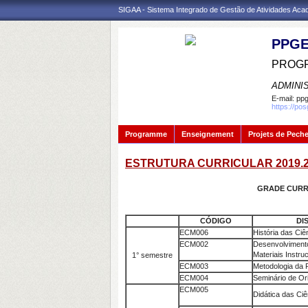
SIGAA - Sistema Integrado de Gestão de Atividades Ac
PPGE
PROGR
ADMINI
E-mail:
ppg
https://po
Programme
Enseignement
Projets de Pech
ESTRUTURA CURRICULAR 2019.
GRADE CURRI
CÓDIGO
DI
ECM006
História das Ci
ECM002
Desenvolvime
Materiais Instru
1° semestre
ECM003
Metodologia da 
ECM004
Seminário de Or
ECM005
Didática das Ci