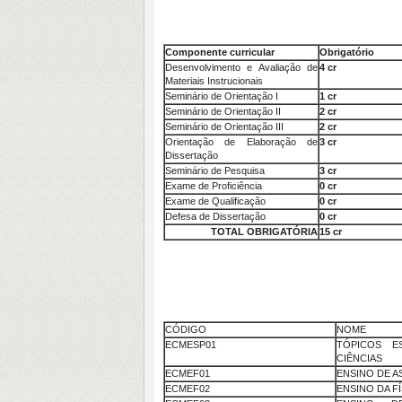
Componente curricular
Obrigatório
Desenvolvimento e Avaliação de
4 cr
Materiais Instrucionais
Seminário de Orientação I
1 cr
Seminário de Orientação II
2 cr
Seminário de Orientação III
2 cr
Orientação de Elaboração de
3 cr
Dissertação
Seminário de Pesquisa
3 cr
Exame de Proficiência
0 cr
Exame de Qualificação
0 cr
Defesa de Dissertação
0 cr
TOTAL OBRIGATÓRIA
15 cr
CÓDIGO
NOME
ECMESP01
TÓPICOS E
CIÊNCIAS
ECMEF01
ENSINO DE 
ECMEF02
ENSINO DA FÍ