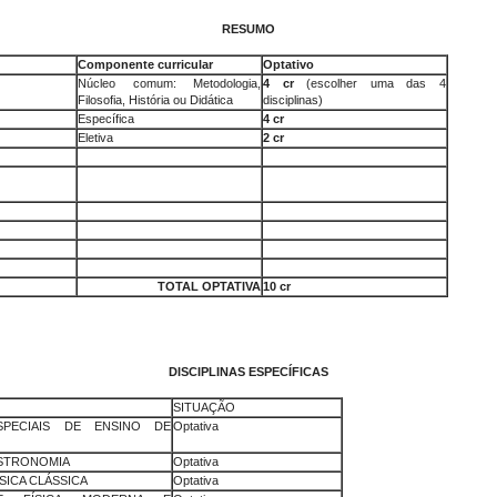
RESUMO
Componente curricular
Optativo
Núcleo comum: Metodologia,
4 cr
(escolher uma das 4
Filosofia, História ou Didática
disciplinas)
Específica
4 cr
Eletiva
2 cr
TOTAL OPTATIVA
10 cr
DISCIPLINAS ESPECÍFICAS
SITUAÇÃO
SPECIAIS DE ENSINO DE
Optativa
ASTRONOMIA
Optativa
SICA CLÁSSICA
Optativa