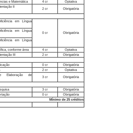
ências e Matemática
4 cr
Optativa
entação II
2 cr
Obrigatória
iciência em Língua
iciência em Língua
0 cr
Obrigatória
iciência em Língua
ífica, conforme área
4 cr
Optativa
entação III
2 cr
Obrigatória
icação
0 cr
Obrigatória
a
2 cr
Optativa
de Elaboração de
3 cr
Obrigatória
squisa
3 cr
Obrigatória
rtação
0 cr
Obrigatória
Mínimo de 25 créditos