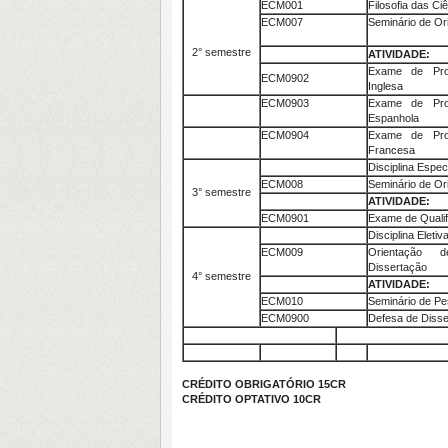
ECM001
Filosofia das Ci
ECM007
Seminário de Ori
2° semestre
ATIVIDADE:
Exame de Prof
ECM0902
Inglesa
ECM0903
Exame de Prof
Espanhola
ECM0904
Exame de Prof
Francesa
Disciplina Espec
ECM008
Seminário de Ori
3° semestre
ATIVIDADE:
ECM0901
Exame de Qualif
Disciplina Eletiv
ECM009
Orientação 
Dissertação
4° semestre
ATIVIDADE:
ECM010
Seminário de Pe
ECM0900
Defesa de Disse
CRÉDITO OBRIGATÓRIO 15CR
CRÉDITO OPTATIVO 10CR