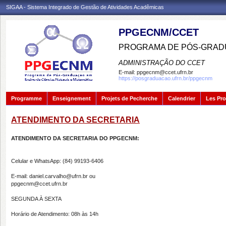
SIGAA - Sistema Integrado de Gestão de Atividades Acadêmicas
PPGECNM/CCET
PROGRAMA DE PÓS-GRADU
ADMINISTRAÇÃO DO CCET
E-mail:
ppgecnm@ccet.ufrn.br
https://posgraduacao.ufrn.br/ppgecnm
Programme
Enseignement
Projets de Pecherche
Calendrier
Les Pro
ATENDIMENTO DA SECRETARIA
ATENDIMENTO DA SECRETARIA DO PPGECNM:
Celular e WhatsApp: (84) 99193-6406
E-mail: daniel.carvalho@ufrn.br ou
ppgecnm@ccet.ufrn.br
SEGUNDA À SEXTA
Horário de Atendimento: 08h às 14h