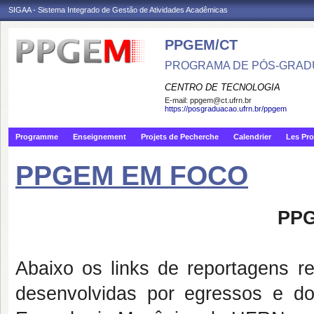
SIGAA - Sistema Integrado de Gestão de Atividades Acadêmicas
PPGEM/CT
PROGRAMA DE PÓS-GRAD
CENTRO DE TECNOLOGIA
E-mail:
ppgem@ct.ufrn.br
https://posgraduacao.ufrn.br/ppgem
Programme
Enseignement
Projets de Pecherche
Calendrier
Les Pro
PPGEM EM FOCO
PP
Abaixo os links de reportagens re
desenvolvidas por egressos e 