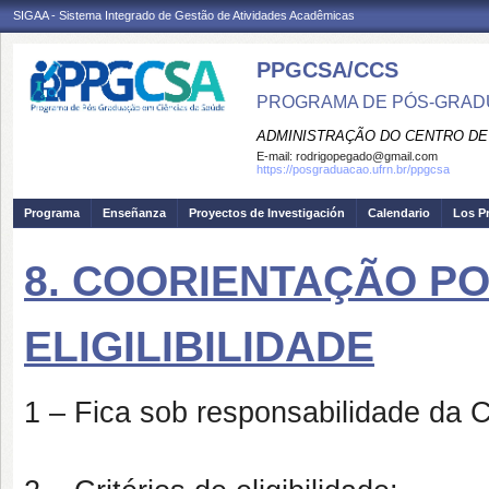
SIGAA - Sistema Integrado de Gestão de Atividades Acadêmicas
PPGCSA/CCS
PROGRAMA DE PÓS-GRADU
ADMINISTRAÇÃO DO CENTRO DE
E-mail:
rodrigopegado@gmail.com
https://posgraduacao.ufrn.br/ppgcsa
Programa
Enseñanza
Proyectos de Investigación
Calendario
Los P
8. COORIENTAÇÃO PO
ELIGILIBILIDADE
1 – Fica sob responsabilidade d