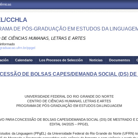
adêmicas
L/CCHLA
AMA DE PÓS-GRADUAÇÃO EM ESTUDOS DA LINGUAGE
 DE CIÊNCIAS HUMANAS, LETRAS E ARTES
informado
sgraduacao.ufrn.br/ppgel
gación
Calendario
Los Procesos de Selección
Noticias
Documentos
CESSÃO DE BOLSAS CAPES/DEMANDA SOCIAL (DS) DE 
UNIVERSIDADE FEDERAL DO RIO GRANDE DO NORTE
CENTRO DE CIÊNCIAS HUMANAS, LETRAS E ARTES
PROGRAMA DE PÓS-GRADUAÇÃO EM ESTUDOS DA LINGUAGEM
VO PARA CONCESSÃO DE BOLSAS CAPES/DEMANDA SOCIAL (DS) DE MESTRADO E 
EDITAL 04/2025 – PPGEL
udos da Linguagem (PPgEL) da Universidade Federal do Rio Grande do Norte (UFRN) torna