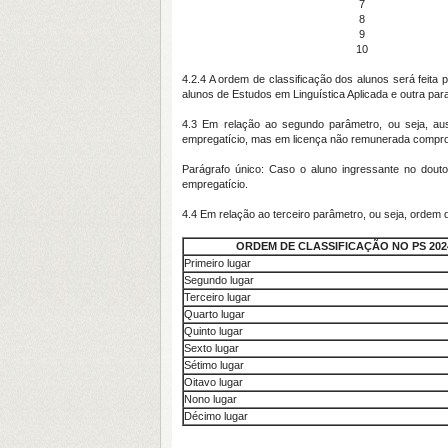
7
8
9
10
4.2.4 A ordem de classificação dos alunos será feita 
alunos de Estudos em Linguística Aplicada e outra pa
4.3 Em relação ao segundo parâmetro, ou seja, ausê
empregatício, mas em licença não remunerada comprova
Parágrafo único: Caso o aluno ingressante no douto
empregatício.
4.4 Em relação ao terceiro parâmetro, ou seja, ordem 
ORDEM DE CLASSIFICAÇÃO NO PS 202
Primeiro lugar
Segundo lugar
Terceiro lugar
Quarto lugar
Quinto lugar
Sexto lugar
Sétimo lugar
Oitavo lugar
Nono lugar
Décimo lugar