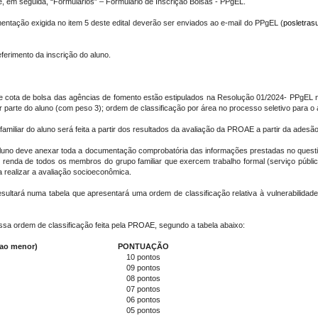
em seguida, “Formulários” – Formulário de Inscrição Bolsas - PPgEL.
mentação exigida no item 5 deste edital deverão ser enviados ao e-mail do PPgEL (
posletras
ferimento da inscrição do aluno.
ota de bolsa das agências de fomento estão estipulados na Resolução 01/2024- PPgEL no A
or parte do aluno (com peso 3); ordem de classificação por área no processo seletivo para 
familiar do aluno será feita a partir dos resultados da avaliação da PROAE a partir da ades
 aluno deve anexar toda a documentação comprobatória das informações prestadas no quest
e renda de todos os membros do grupo familiar que exercem trabalho formal (serviço públi
 realizar a avaliação socioeconômica.
sultará numa tabela que apresentará uma ordem de classificação relativa à vulnerabilidad
ssa ordem de classificação feita pela PROAE, segundo a tabela abaixo:
 ao menor
)
PONTUAÇÃO
10 pontos
09 pontos
08 pontos
07 pontos
06 pontos
05 pontos