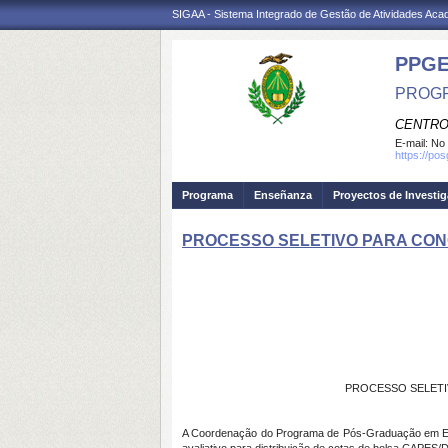
SIGAA - Sistema Integrado de Gestão de Atividades Ac
PPGE
PROGR
CENTRO
E-mail:
No 
https://po
Programa
Enseñanza
Proyectos de Investi
PROCESSO SELETIVO PARA CON
PROCESSO SELETI
A Coordenação do Programa de Pós-Graduação em Est