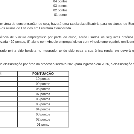
04 pontos
03 pontos
02 pontos
01 ponto
por área de concentração, ou seja, haverá uma tabela classificatória para os alunos de Es
ra os alunos de Estudos em Literatura Comparada.
ncia de vínculo empregatício por parte do aluno, serão usados os seguintes critérios
da - 10 pontos; (ii) aluno com vínculo empregatício ou com vínculo empregatício em licen
rado tenha sido bolsista no mestrado, tendo sido essa a sua única renda, ele deverá en
de classificação por área no processo seletivo 2025 para ingresso em 2026, a classificação
4
PONTUAÇÃO
10 pontos
09 pontos
08 pontos
07 pontos
06 pontos
05 pontos
04 pontos
03 pontos
02 pontos
01 ponto