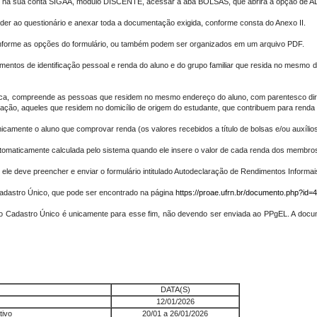
ntrar na sua conta SIGAA, módulo DISCENTE, acessar a aba BOLSAS, que abrirá a opção
der ao questionário e anexar toda a documentação exigida, conforme consta do Anexo II.
orme as opções do formulário, ou também podem ser organizados em um arquivo PDF.
entos de identificação pessoal e renda do aluno e do grupo familiar que resida no mesmo 
ômica, compreende as pessoas que residem no mesmo endereço do aluno, com parentesco direto
ação, aqueles que residem no domicílio de origem do estudante, que contribuem para renda
amente o aluno que comprovar renda (os valores recebidos a título de bolsas e/ou auxílio
utomaticamente calculada pelo sistema quando ele insere o valor de cada renda dos membros 
 ele deve preencher e enviar o formulário intitulado Autodeclaração de Rendimentos Informais
Cadastro Único, que pode ser encontrado na página
https://proae.ufrn.br/documento.php?id
do Cadastro Único é unicamente para esse fim, não devendo ser enviada ao PPgEL. A docu
DATA(S)
12/01/2026
tivo
20/01 a 26/01/2026