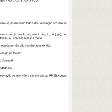
 de ADERIR AO CADASTRO ÚNICO.
domicílio, assim como toda a documentação descrita no
 ou não (exemplo: pai, mãe, irmão, tio, cônjuge), ou,
 familiar ou dependem dessa renda.
s estudantis não são considerados renda).
do grupo familiar.
 (Anexo III).
=454849150
.
mentação de inscrição a ser enviada ao PPgEL consta