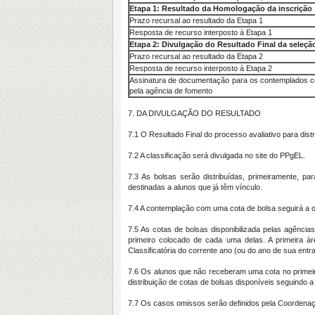
Etapa 1: Resultado da Homologação da inscrição
Prazo recursal ao resultado da Etapa 1
Resposta de recurso interposto à Etapa 1
Etapa 2: Divulgação do Resultado Final da seleçã
Prazo recursal ao resultado da Etapa 2
Resposta de recurso interposto à Etapa 2
Assinatura de documentação para os contemplados co
pela agência de fomento
7. DA DIVULGAÇÃO DO RESULTADO
7.1 O Resultado Final do processo avaliativo para dist
7.2 A classificação será divulgada no site do PPgEL.
7.3 As bolsas serão distribuídas, primeiramente, pa
destinadas a alunos que já têm vínculo.
7.4 A contemplação com uma cota de bolsa seguirá a or
7.5 As cotas de bolsas disponibilizada pelas agência
primeiro colocado de cada uma delas. A primeira ár
Classificatória do corrente ano (ou do ano de sua ent
7.6 Os alunos que não receberam uma cota no primeiro
distribuição de cotas de bolsas disponíveis seguindo a
7.7 Os casos omissos serão definidos pela Coordena