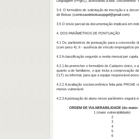
Linguagem (PPgEL), acessando a Aba “Documentos” e, 
3.4. O formulário de solicitação de inscrição e a docu
de Bolsas (
comissaodebolsasppgel@gmail.com
).
3.5 O envio parcial da documentação implicará em inde
4. DOS PARÂMETROS DE PONTUAÇÃO
4.1 Os parâmetros de pontuação para a concessão de c
(com peso 4); II - ausência de vínculo empregatício p
4.2 A classificação segundo a renda mensal per capita 
4.2.1 Ao preencher o formulário do Cadastro único, o
quanto a de familiares, o que inclui a comprovação d
CLT) ou informal, para que a equipe responsável possa
4.2.2 A avaliação socioeconômica feita pela PROAE re
menos vulnerável.
4.2.3 A pontuação do aluno nesse parâmetro seguirá e
ORDEM DE VULNERABILIDADE (
do maior
1 (maior vulnerabilidade)
2
3
4
5
6