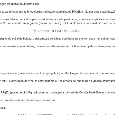
ação foi abaixo do décimo lugar.
o por área de concentração conforme publicado na página do PPgEL e não por uma classificaçã
rito será feita a partir dos pesos atribuídos a cada parâmetro, conforme explicitado no 
o; VE, ao vínculo empregatício (ou sua ausência); e CF, à classificação final do inscrito no 
NFC = 0,4 × RM + 0,3 × VE + 0,3 × CF
letivo do edital de bolsas, o desempate será feito com base na menor renda mensal per capi
s parâmetros apresentados, mesmo considerando o item 4.6, o desempate se dará pelo critér
omprobatório (caso tenha vínculo empregatício) ou Declaração de ausência de vínculo empr
PPgEL, Declaração de vínculo empregatício e Declaração de ausência de vínculo emprega
do PPgEL (posletrasufrn@gmail.com) com cópia para o e-mail da Comissão de Bolsas (comi
á em indeferimento da inscrição do inscrito.
NICO