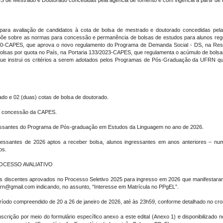
/DS de Mestrado e Doutorado concedidas pela agência de fomento e com vigência a partir de
s para avaliação de candidatos à cota de bolsa de mestrado e doutorado concedidas pel
spõe sobre as normas para concessão e permanência de bolsas de estudos para alunos re
10-CAPES, que aprova o novo regulamento do Programa de Demanda Social - DS, na Res
bolsas por quota no País, na Portaria 133/2023-CAPES, que regulamenta o acúmulo de bols
ue instrui os critérios a serem adotados pelos Programas de Pós-Graduação da UFRN qu
ado e 02 (duas) cotas de bolsa de doutorado.
da concessão da CAPES.
gressantes do Programa de Pós-graduação em Estudos da Linguagem no ano de 2026.
ssantes de 2026 aptos a receber bolsa, alunos ingressantes em anos anteriores – nu
os.
ROCESSO AVALIATIVO
tal os discentes aprovados no Processo Seletivo 2025 para ingresso em 2026 que manifestar
ufrn@gmail.com indicando, no assunto, “Interesse em Matrícula no PPgEL”.
período compreendido de 20 a 26 de janeiro de 2026, até às 23h59, conforme detalhado no cro
inscrição por meio do formulário específico anexo a este edital (Anexo 1) e disponibiliza