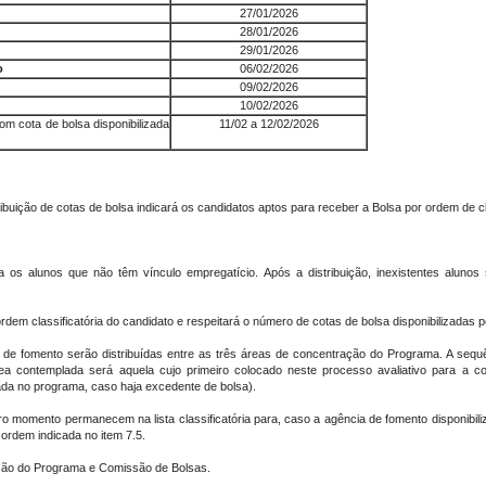
27/01/2026
28/01/2026
29/01/2026
o
06/02/2026
09/02/2026
10/02/2026
m cota de bolsa disponibilizada
11/02 a 12/02/2026
ribuição de cotas de bolsa indicará os candidatos aptos para receber a Bolsa por ordem de c
ra os alunos que não têm vínculo empregatício. Após a distribuição, inexistentes alun
dem classificatória do candidato e respeitará o número de cotas de bolsa disponibilizadas 
s de fomento serão distribuídas entre as três áreas de concentração do Programa. A sequ
ea contemplada será aquela cujo primeiro colocado neste processo avaliativo para a c
rada no programa, caso haja excedente de bolsa).
 momento permanecem na lista classificatória para, caso a agência de fomento disponibili
 ordem indicada no item 7.5.
ção do Programa e Comissão de Bolsas.