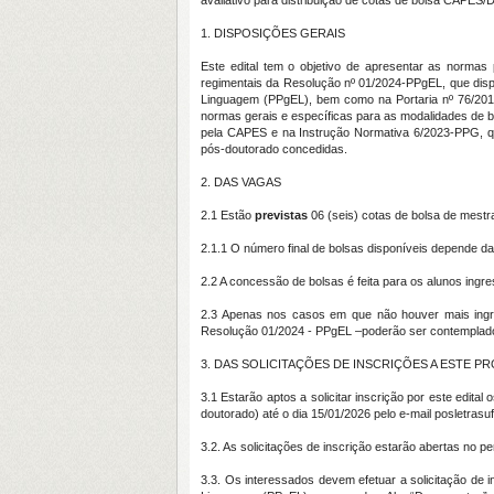
avaliativo para distribuição de cotas de bolsa CAPES
1. DISPOSIÇÕES GERAIS
Este edital tem o objetivo de apresentar as norma
regimentais da Resolução nº 01/2024-PPgEL, que di
Linguagem (PPgEL), bem como na Portaria nº 76/20
normas gerais e específicas para as modalidades de 
pela CAPES e na Instrução Normativa 6/2023-PPG, q
pós-doutorado concedidas.
2. DAS VAGAS
2.1 Estão
previstas
06 (seis) cotas de bolsa de mestr
2.1.1 O número final de bolsas disponíveis depende 
2.2 A concessão de bolsas é feita para os alunos in
2.3 Apenas nos casos em que não houver mais ingre
Resolução 01/2024 - PPgEL –poderão ser contemplad
3. DAS SOLICITAÇÕES DE INSCRIÇÕES A ESTE P
3.1 Estarão aptos a solicitar inscrição por este edi
doutorado) até o dia 15/01/2026 pelo e-mail posletras
3.2. As solicitações de inscrição estarão abertas no 
3.3. Os interessados devem efetuar a solicitação de 