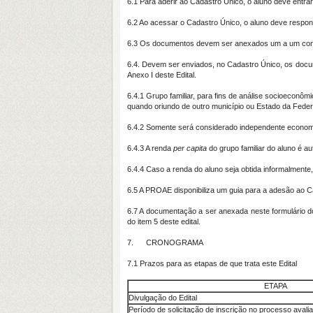
6.1 Para aderir ao Cadastro Único, o aluno deve e
6.2 Ao acessar o Cadastro Único, o aluno deve respon
6.3 Os documentos devem ser anexados um a um conf
6.4. Devem ser enviados, no Cadastro Único, os docum
Anexo I deste Edital.
6.4.1 Grupo familiar, para fins de análise socioecon
quando oriundo de outro município ou Estado da Feder
6.4.2 Somente será considerado independente economic
6.4.3 A renda
per capita
do grupo familiar do aluno é a
6.4.4 Caso a renda do aluno seja obtida informalmente,
6.5 A PROAE disponibiliza um guia para a adesão ao 
6.7 A documentação a ser anexada neste formulário 
do item 5 deste edital.
7. CRONOGRAMA
7.1 Prazos para as etapas de que trata este Edital
ETAPA
Divulgação do Edital
Período de solicitação de inscrição no processo avalia