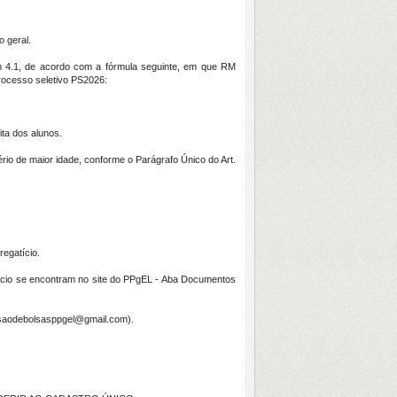
o geral.
item 4.1, de acordo com a fórmula seguinte, em que RM
processo seletivo PS2026:
ta dos alunos.
io de maior idade, conforme o Parágrafo Único do Art.
egatício.
tício se encontram no site do PPgEL - Aba Documentos
ssaodebolsasppgel@gmail.com).