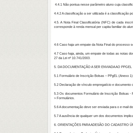
4.4.1 Não pontua nesse parâmetro aluno cuja classific
4.4.2 A classificação a ser utilizada é a classificaçã
4.5. A Nota Final Classificatória (NFC) de cada insc
corresponde à renda mensal per capita familiar do alun
4.6 Caso haja um empate da Nota Final do processo se
4.7 Caso haja, ainda, um empate de todas as notas do
27 da Lei nº 10.741/2003.
5. DA DOCUMENTAÇÃO A SER ENVIADA AO PPGEL
5.1 Formulário de Inscrição Bolsas – PPgEL (Anexo 1)
5.2 Declaração de vínculo empregatício e documento c
5.3 Os documentos Formulário de Inscrição Bolsas - 
> Formulários.
5.6 A documentação deve ser enviada para o e-mail 
5.7 A ausência de qualquer um dos documentos implicar
6. ORIENTAÇÕES PARA ADESÃO DO CADASTRO Ú