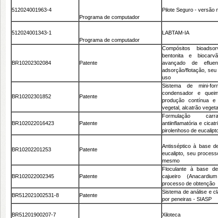
512024001963-4
Pilote Seguro - versão 
Programa de computador
512024001343-1
LABTAM-IA
Programa de computador
Compósitos bioadsor
bentonita e biocarv
BR10202302084
Patente
avançado de eflue
adsorção/flotação, seu
uso
Sistema de mini-for
condensador e quei
BR10202301852
Patente
produção contínua e 
vegetal, alcatrão vegeta
Formulação carrap
BR102022016423
Patente
antiinflamatória e cica
pirolenhoso de eucalip
Antisséptico à base de
BR10202201253
Patente
eucalipto, seu proces
mesmo
Floculante à base d
BR102022002345
Patente
cajueiro (Anacardiu
processo de obtenção
Sistema de análise e c
BR512021002531-8
Patente
por peneiras - SIASP
BR51201900207-7
Xiloteca