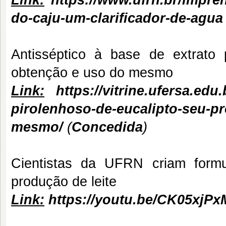
Link:
https://www.ufrn.br/impre
do-caju-um-clarificador-de-agua
Antisséptico à base de extrato 
obtenção e uso do mesmo
Link:
https://vitrine.ufersa.edu
pirolenhoso-de-eucalipto-seu-p
mesmo/
(
Concedida
)
Cientistas da UFRN criam formu
produção de leite
Link:
https://youtu.be/CK05xj