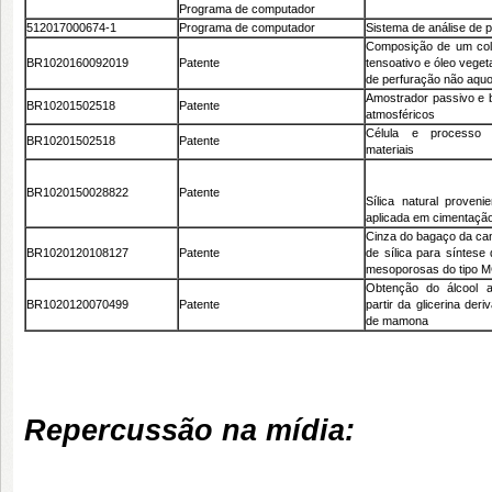
Programa de computador
512017000674-1
Programa de computador
Sistema de análise de p
Composição de um col
BR1020160092019
Patente
tensoativo e óleo veget
de perfuração não aqu
Amostrador passivo e b
BR10201502518
Patente
atmosféricos
Célula e processo 
BR10201502518
Patente
materiais
BR1020150028822
Patente
Sílica natural proven
aplicada em cimentação
Cinza do bagaço da ca
BR1020120108127
Patente
de sílica para síntese
mesoporosas do tipo 
Obtenção do álcool alí
BR1020120070499
Patente
partir da glicerina der
de mamona
Repercussão na mídia: