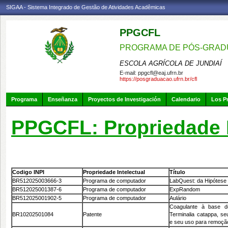
SIGAA - Sistema Integrado de Gestão de Atividades Acadêmicas
PPGCFL
PROGRAMA DE PÓS-GRADU
ESCOLA AGRÍCOLA DE JUNDIAÍ
E-mail:
ppgcfl@eaj.ufrn.br
https://posgraduacao.ufrn.br/cfl
Programa
Enseñanza
Proyectos de Investigación
Calendario
Los P
PPGCFL: Propriedade I
Codigo INPI
Propriedade Intelectual
Título
BR512025003666-3
Programa de computador
LabQuest: da Hipótese
BR512025001387-6
Programa de computador
ExpRandom
BR512025001902-5
Programa de computador
Aulário
Coagulante à base de
BR10202501084
Patente
Terminalia catappa, s
e seu uso para remoção