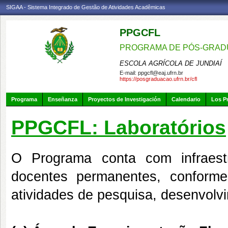
SIGAA - Sistema Integrado de Gestão de Atividades Acadêmicas
PPGCFL
PROGRAMA DE PÓS-GRADU
ESCOLA AGRÍCOLA DE JUNDIAÍ
E-mail:
ppgcfl@eaj.ufrn.br
https://posgraduacao.ufrn.br/cfl
Programa
Enseñanza
Proyectos de Investigación
Calendario
Los P
PPGCFL: Laboratórios
O Programa conta com infraestru
docentes permanentes, conforme
atividades de pesquisa, desenvolv