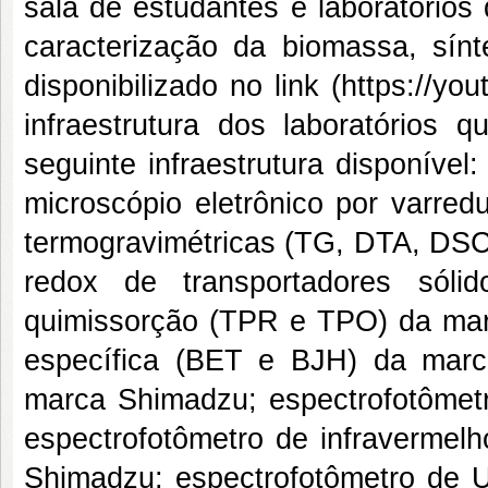
sala de estudantes e laboratórios 
caracterização da biomassa, sínt
disponibilizado no link (
https://yo
infraestrutura dos laboratóri
seguinte infraestrutura disponíve
microscópio eletrônico por varre
termogravimétricas (TG, DTA, DSC)
redox de transportadores sóli
quimissorção (TPR e TPO) da marc
específica (BET e BJH) da marca
marca Shimadzu; espectrofotômet
espectrofotômetro de infravermelh
Shimadzu; espectrofotômetro de U