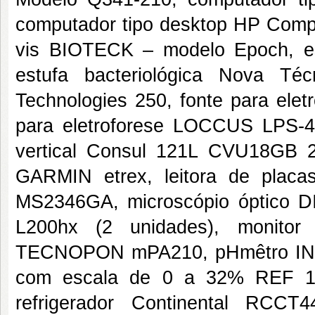
computador tipo desktop HP Compa
vis BIOTECK – modelo Epoch, e
estufa bacteriológica Nova Téc
Technologies 250, fonte para ele
para eletroforese LOCCUS LPS-4
vertical Consul 121L CVU18GB 22
GARMIN etrex, leitora de plac
MS2346GA, microscópio óptico 
L200hx (2 unidades), monito
TECNOPON mPA210, pHmêtro INS
com escala de 0 a 32% REF 10
refrigerador Continental RCC