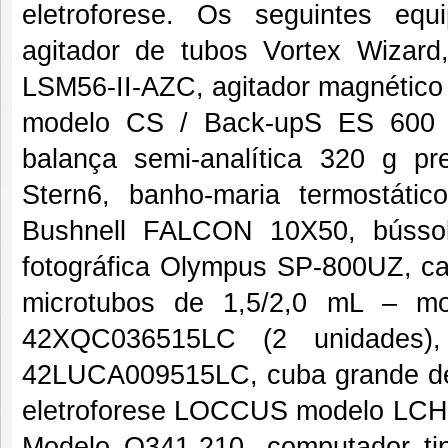
eletroforese. Os seguintes eq
agitador de tubos Vortex Wizard
LSM56-II-AZC, agitador magnétic
modelo CS / Back-upS ES 600 A
balança semi-analítica 320 g p
Stern6, banho-maria termostát
Bushnell FALCON 10X50, bússo
fotográfica Olympus SP-800UZ, c
microtubos de 1,5/2,0 mL – mo
42XQC036515LC (2 unidades), 
42LUCA009515LC, cuba grande de 
eletroforese LOCCUS modelo LCH12
Modelo Q341-210, computador t