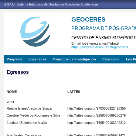
SIGAA - Sistema Integrado de Gestão de Atividades Acadêmicas
GEOCERES
PROGRAMA DE PÓS-GRADU
CENTRO DE ENSINO SUPERIOR 
E-mail:
jose.yure.santos@ufrn.br
https://posgraduacao.ufrn.br/geoceres
Programa
Enseñanza
Proyectos de Investigación
Calendario
Los P
Egressos
NOME
LATTES
2023
Raiane Islane Araújo de Souza
http://lattes.cnpq.br/9703806922428358
Caroline Medeiros Rodrigues e Silva
http://lattes.cnpq.br/2258578689260279
Jaedson Zeferino de Araújo
http://lattes.cnpq.br/1605409103242212
Ana Beatriz Cavalcante
http://lattes.cnpq.br/4588832656901421