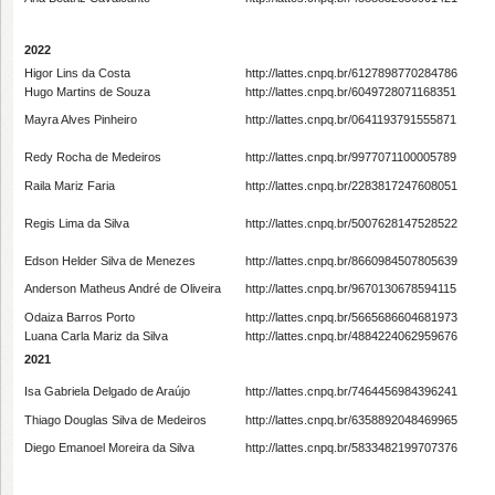
2022
Higor Lins da Costa
http://lattes.cnpq.br/6127898770284786
Hugo Martins de Souza
http://lattes.cnpq.br/6049728071168351
Mayra Alves Pinheiro
http://lattes.cnpq.br/0641193791555871
Redy Rocha de Medeiros
http://lattes.cnpq.br/9977071100005789
Raila Mariz Faria
http://lattes.cnpq.br/2283817247608051
Regis Lima da Silva
http://lattes.cnpq.br/5007628147528522
Edson Helder Silva de Menezes
http://lattes.cnpq.br/8660984507805639
Anderson Matheus André de Oliveira
http://lattes.cnpq.br/9670130678594115
Odaiza Barros Porto
http://lattes.cnpq.br/5665686604681973
Luana Carla Mariz da Silva
http://lattes.cnpq.br/4884224062959676
2021
Isa Gabriela Delgado de Araújo
http://lattes.cnpq.br/7464456984396241
Thiago Douglas Silva de Medeiros
http://lattes.cnpq.br/6358892048469965
Diego Emanoel Moreira da Silva
http://lattes.cnpq.br/5833482199707376