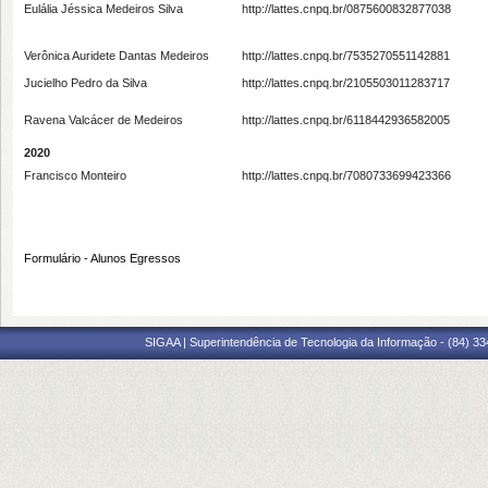
Eulália Jéssica Medeiros Silva
http://lattes.cnpq.br/0875600832877038
Verônica Auridete Dantas Medeiros
http://lattes.cnpq.br/7535270551142881
Jucielho Pedro da Silva
http://lattes.cnpq.br/2105503011283717
Ravena Valcácer de Medeiros
http://lattes.cnpq.br/6118442936582005
2020
Francisco Monteiro
http://lattes.cnpq.br/7080733699423366
Formulário - Alunos Egressos
SIGAA | Superintendência de Tecnologia da Informação - (84) 3