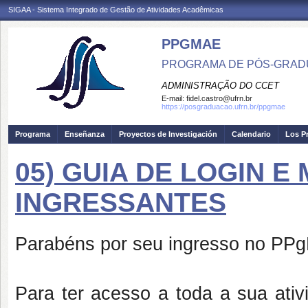
SIGAA - Sistema Integrado de Gestão de Atividades Acadêmicas
PPGMAE
PROGRAMA DE PÓS-GRADU
ADMINISTRAÇÃO DO CCET
E-mail:
fidel.castro@ufrn.br
https://posgraduacao.ufrn.br/ppgmae
Programa
Enseñanza
Proyectos de Investigación
Calendario
Los P
05) GUIA DE LOGIN 
INGRESSANTES
Parabéns por seu ingresso no P
Para ter acesso a toda a sua ati