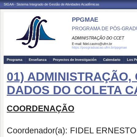
SIGAA - Sistema Integrado de Gestão de Atividades Acadêmicas
PPGMAE
PROGRAMA DE PÓS-GRADU
ADMINISTRAÇÃO DO CCET
E-mail:
fidel.castro@ufrn.br
https://posgraduacao.ufrn.br/ppgmae
Programa
Enseñanza
Proyectos de Investigación
Calendario
Los P
01) ADMINISTRAÇÃO,
DADOS DO COLETA C
COORDENAÇÃO
Coordenador(a): FIDEL ERNES