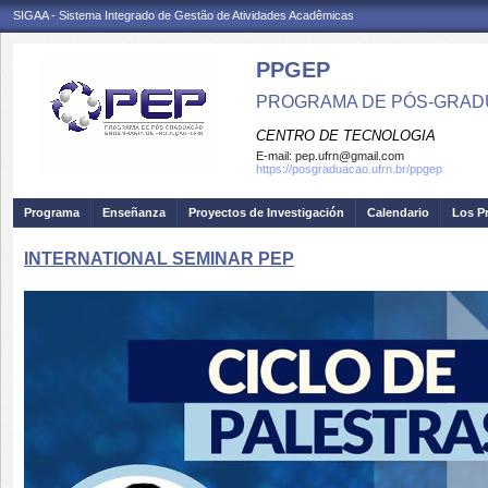
SIGAA - Sistema Integrado de Gestão de Atividades Acadêmicas
PPGEP
PROGRAMA DE PÓS-GRAD
CENTRO DE TECNOLOGIA
E-mail:
pep.ufrn@gmail.com
https://posgraduacao.ufrn.br/ppgep
Programa
Enseñanza
Proyectos de Investigación
Calendario
Los P
INTERNATIONAL SEMINAR PEP