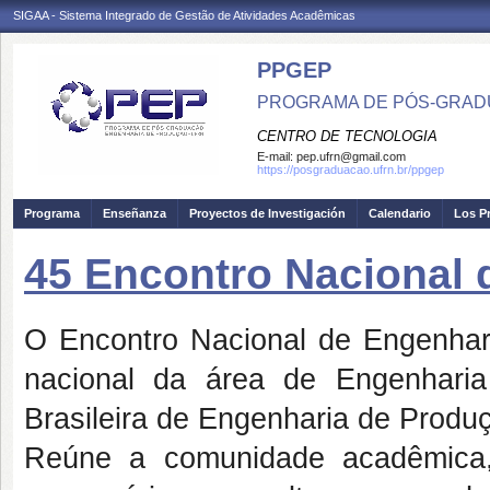
SIGAA - Sistema Integrado de Gestão de Atividades Acadêmicas
PPGEP
PROGRAMA DE PÓS-GRAD
CENTRO DE TECNOLOGIA
E-mail:
pep.ufrn@gmail.com
https://posgraduacao.ufrn.br/ppgep
Programa
Enseñanza
Proyectos de Investigación
Calendario
Los P
45 Encontro Nacional 
O Encontro Nacional de Engenha
nacional da área de Engenhari
Brasileira de Engenharia de Produ
Reúne a comunidade acadêmica, 