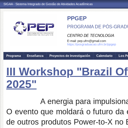
SIGAA - Sistema Integrado de Gestão de Atividades Acadêmicas
PPGEP
PROGRAMA DE PÓS-GRAD
CENTRO DE TECNOLOGIA
E-mail:
pep.ufrn@gmail.com
https://posgraduacao.ufrn.br/ppgep
Programa
Enseñanza
Proyectos de Investigación
Calendario
Los P
III Workshop "Brazil O
2025"
A energia para impulsiona
O evento que moldará o futuro da e
de outros produtos Power-to-X no B