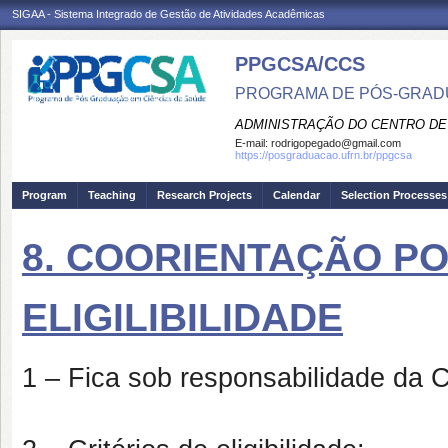
SIGAA - Sistema Integrado de Gestão de Atividades Acadêmicas
PPGCSA/CCS
PROGRAMA DE PÓS-GRADU
ADMINISTRAÇÃO DO CENTRO DE
E-mail:
rodrigopegado@gmail.com
https://posgraduacao.ufrn.br/ppgcsa
Program
Teaching
Research Projects
Calendar
Selection Processes
8. COORIENTAÇÃO PO
ELIGILIBILIDADE
1 – Fica sob responsabilidade d