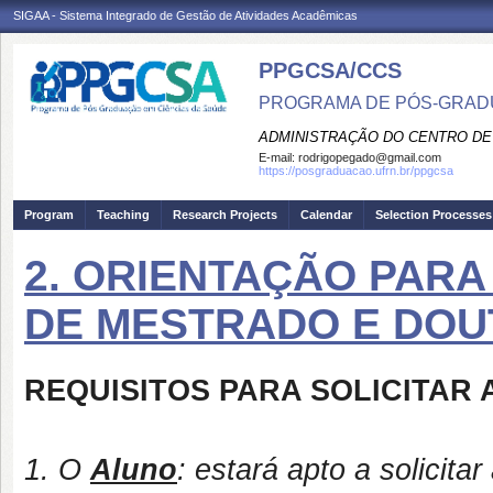
SIGAA - Sistema Integrado de Gestão de Atividades Acadêmicas
PPGCSA/CCS
PROGRAMA DE PÓS-GRADU
ADMINISTRAÇÃO DO CENTRO DE
E-mail:
rodrigopegado@gmail.com
https://posgraduacao.ufrn.br/ppgcsa
Program
Teaching
Research Projects
Calendar
Selection Processes
2. ORIENTAÇÃO PAR
DE MESTRADO E DO
REQUISITOS PARA SOLICITAR 
1. O
Aluno
: estará apto a solicita