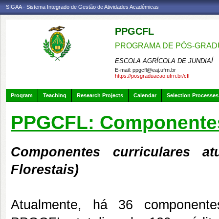
SIGAA - Sistema Integrado de Gestão de Atividades Acadêmicas
PPGCFL
PROGRAMA DE PÓS-GRADU
ESCOLA AGRÍCOLA DE JUNDIAÍ
E-mail:
ppgcfl@eaj.ufrn.br
https://posgraduacao.ufrn.br/cfl
Program
Teaching
Research Projects
Calendar
Selection Processes
PPGCFL: Componentes 
Componentes curriculares at
Florestais)
Atualmente, há 36 componentes