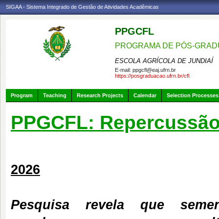
SIGAA - Sistema Integrado de Gestão de Atividades Acadêmicas
PPGCFL
PROGRAMA DE PÓS-GRADU
ESCOLA AGRÍCOLA DE JUNDIAÍ
E-mail:
ppgcfl@eaj.ufrn.br
https://posgraduacao.ufrn.br/cfl
Program
Teaching
Research Projects
Calendar
Selection Processes
PPGCFL: Repercussão
2026
Pesquisa revela que seme