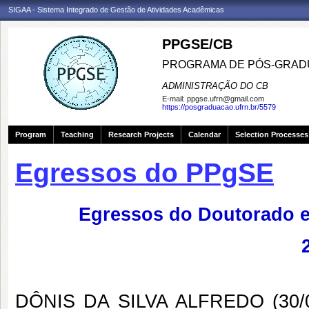
SIGAA - Sistema Integrado de Gestão de Atividades Acadêmicas
PPGSE/CB
PROGRAMA DE PÓS-GRADU
ADMINISTRAÇÃO DO CB
E-mail:
ppgse.ufrn@gmail.com
https://posgraduacao.ufrn.br/5579
Program
Teaching
Research Projects
Calendar
Selection Processes
Egressos do PPgSE
Egressos do Doutorado e
DÔNIS DA SILVA ALFREDO (30/03/