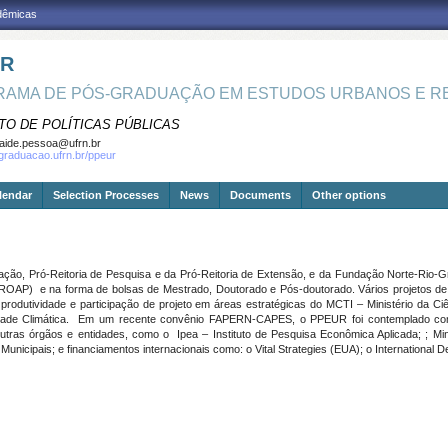
adêmicas
UR
AMA DE PÓS-GRADUAÇÃO EM ESTUDOS URBANOS E RE
TO DE POLÍTICAS PÚBLICAS
aide.pessoa@ufrn.br
sgraduacao.ufrn.br/ppeur
lendar
Selection Processes
News
Documents
Other options
ação, Pró-Reitoria de Pesquisa e da Pró-Reitoria de Extensão, e da Fundação Norte-Rio
ROAP) e na forma de bolsas de Mestrado, Doutorado e Pós-doutorado. Vários projetos d
produtividade e participação de projeto em áreas estratégicas do MCTI – Ministério da Ci
ilidade Climática. Em um recente convênio FAPERN-CAPES, o PPEUR foi contemplado c
tras órgãos e entidades, como o Ipea – Instituto de Pesquisa Econômica Aplicada; ; Mi
 Municipais; e financiamentos internacionais como: o Vital Strategies (EUA); o Internation