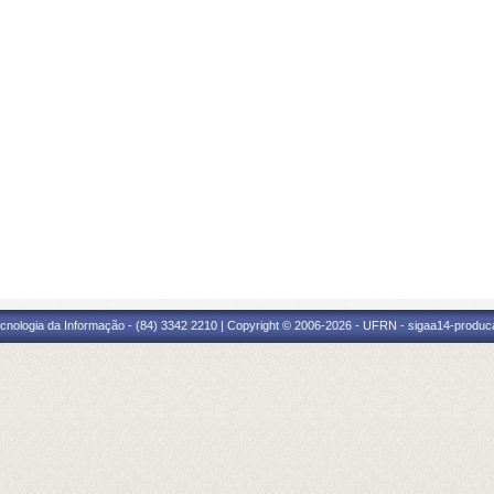
cnologia da Informação - (84) 3342 2210 | Copyright © 2006-2026 - UFRN - sigaa14-produca