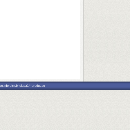
o.info.ufrn.br.sigaa14-producao