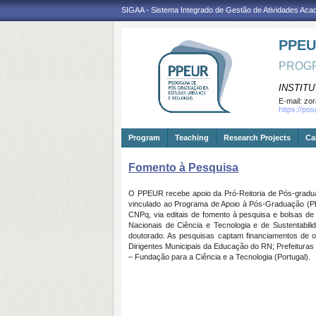
SIGAA - Sistema Integrado de Gestão de Atividades Ac
PPE
PROGR
INSTITU
E-mail:
zor
https://po
Program
Teaching
Research Projects
Ca
Fomento à Pesquisa
O PPEUR recebe apoio da Pró-Reitoria de Pós-gradu
vinculado ao Programa de Apoio à Pós-Graduação (P
CNPq, via editais de fomento à pesquisa e bolsas de 
Nacionais de Ciência e Tecnologia e de Sustentab
doutorado. As pesquisas captam financiamentos de ou
Dirigentes Municipais da Educação do RN; Prefeituras
– Fundação para a Ciência e a Tecnologia (Portugal).