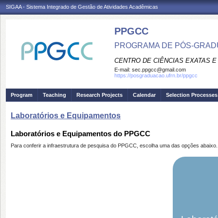
SIGAA - Sistema Integrado de Gestão de Atividades Acadêmicas
PPGCC
PROGRAMA DE PÓS-GRADU
CENTRO DE CIÊNCIAS EXATAS E
E-mail:
sec.ppgcc@gmail.com
https://posgraduacao.ufrn.br/ppgcc
Program
Teaching
Research Projects
Calendar
Selection Processes
Laboratórios e Equipamentos
Laboratórios e Equipamentos do PPGCC
Para conferir a infraestrutura de pesquisa do PPGCC, escolha uma das opções abaixo.